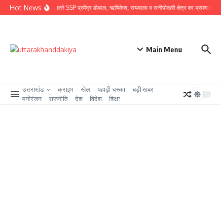
Skip to content
Hot News
ग्राउंड जीरो पर उतरे SSP प्रमेंद्र डोबाल, ऋषिकेश, रायवाला व रानीपोखरी क्षेत्र का भ्रमण कर कावंड 
Main Menu
उत्तराखंड
क्राइम
खेल
पहाड़ी चस्का
बड़ी खबर
मनोरंजन
राजनीति
देश
विदेश
शिक्षा