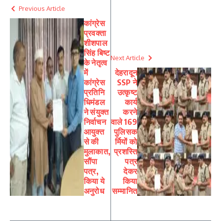
Previous Article
कांग्रेस
प्रवक्ता
शीशपाल
सिंह बिष्ट
Next Article
के नेतृत्व
में
देहरादून
कांग्रेस
SSP ने
प्रतिनि
उत्कृष्ट
धिमंडल
कार्य
ने संयुक्त
करने
निर्वाचन
वाले 169
आयुक्त
पुलिसक
से की
र्मियों को
मुलाकात,
प्रशस्ति
सौंपा
पत्र
पत्र,
देकर
किया ये
किया
अनुरोध
सम्मानित