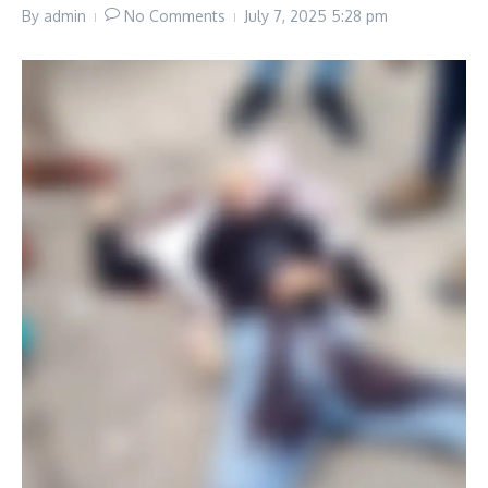
By
admin
No Comments
July 7, 2025
5:28 pm