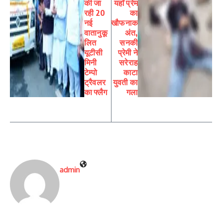
की जा
यहाँ प्रेम
रही 20
का
नई
खौफनाक
वातानुकू
अंत,
लित
सनकी
यूटीसी
प्रेमी ने
मिनी
सरेराह
टेम्पो
काटा
ट्रैवलर
युवती का
का फ्लैग
गला
admin