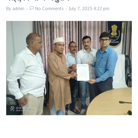
By
admin
No Comments
July 7, 2025
4:22 pm