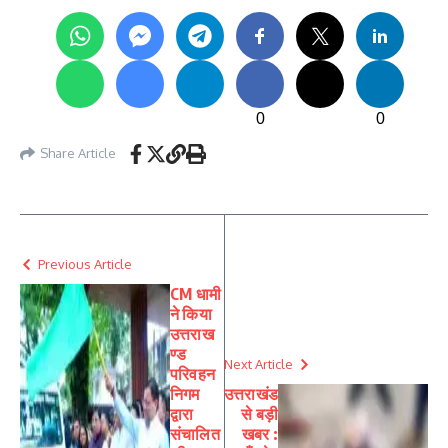
0
0
Share Article
Previous Article
CM धामी
ने किया
उत्तराख
ण्ड
Next Article
परिवहन
निगम
उत्तराखंड
द्वारा
से बड़ी
संचालित
खबर :