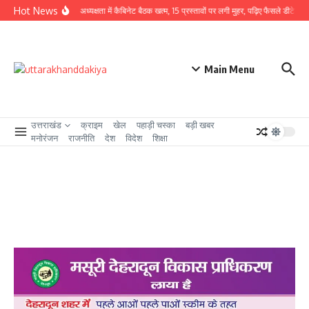
Skip to content
Hot News
CM धामी की अध्यक्षता में कैबिनेट बैठक खत्म, 15 प्रस्तावों पर लगी मुहर, पढ़िए फैसले डीटेल से
Main Menu
उत्तराखंड
क्राइम
खेल
पहाड़ी चस्का
बड़ी खबर
मनोरंजन
राजनीति
देश
विदेश
शिक्षा