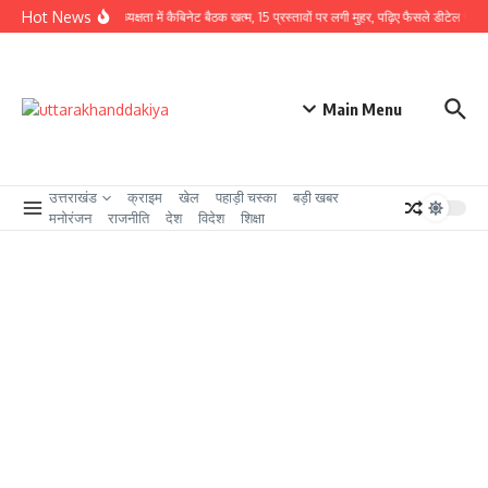
Skip to content
Hot News
CM धामी की अध्यक्षता में कैबिनेट बैठक खत्म, 15 प्रस्तावों पर लगी मुहर, पढ़िए फैसले डीटेल से
उत
Main Menu
उत्तराखंड
क्राइम
खेल
पहाड़ी चस्का
बड़ी खबर
मनोरंजन
राजनीति
देश
विदेश
शिक्षा