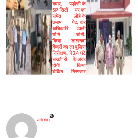
कमर,
पड़ोसी के
SP सिटी
घर का
समेत
लोहे के
तमाम
गेट, कर
अधिकारि
डाली
यों ने
चोरी,
किया
डालनवा
केंद्रों का
ला पुलिस
निरीक्षण,
ने 24 घंटे
सख्ती से
के अंदर
होगी
किया
चेकिंग
गिरफ्तार
admin