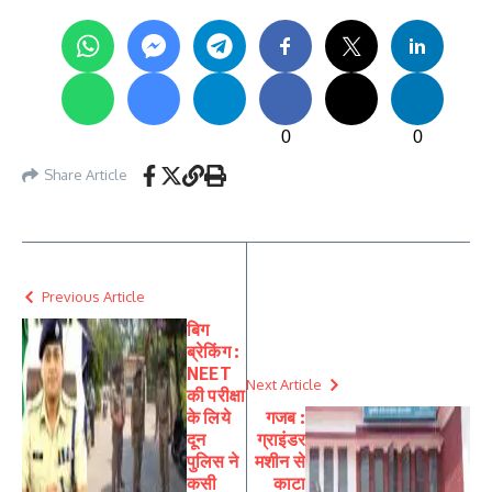
0
0
Share Article
Previous Article
बिग
ब्रेकिंग :
NEET
Next Article
की परीक्षा
के लिये
गजब :
दून
ग्राइंडर
पुलिस ने
मशीन से
कसी
काटा