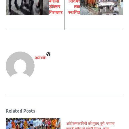
बंगाली
सितंबर
डॉक्टर
तक
गिरफ्तार
स्थगित
admin
Related Posts
आंदोलनकारियों की मुराद पूरी, स्याना
चट्टी झील से हटेगी सिल्ट, शास ...