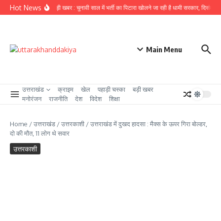
Skip to content
Hot News
उत्तराखंड से बड़ी खबर : चुनावी साल में भर्ती का पिटारा खोलने जा रही है धामी सरकार, दिसंबर से पह
Main Menu
उत्तराखंड
क्राइम
खेल
पहाड़ी चस्का
बड़ी खबर
मनोरंजन
राजनीति
देश
विदेश
शिक्षा
Home
/
उत्तराखंड
/
उत्तरकाशी
/
उत्तराखंड में दुखद हादसा : मैक्स के ऊपर गिरा बोल्डर,
दो की मौत, 11 लोग थे सवार
उत्तरकाशी