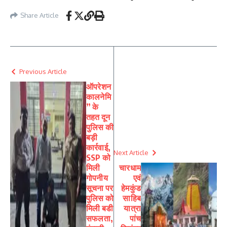
Share Article
Previous Article
ऑपरेशन
कालनेमि
” के
तहत दून
पुलिस की
बड़ी
कार्रवाई,
Next Article
SSP को
मिली
चारधाम
गोपनीय
एवं
सूचना पर
हेमकुंड
पुलिस को
साहिब
मिली बडी
यात्रा
सफलता,
पांच