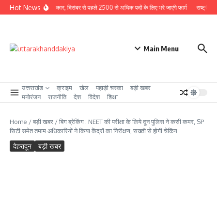
Skip to content
Hot News
ा खोलने जा रही है धामी सरकार, दिसंबर से पहले 2500 से अधिक पदों के लिए भरे जाएंगे फार्म
राष्ट्रीय अध्
Main Menu
उत्तराखंड
क्राइम
खेल
पहाड़ी चस्का
बड़ी खबर
मनोरंजन
राजनीति
देश
विदेश
शिक्षा
Home
/
बड़ी खबर
/
बिग ब्रेकिंग : NEET की परीक्षा के लिये दून पुलिस ने कसी कमर, SP
सिटी समेत तमाम अधिकारियों ने किया केंद्रों का निरीक्षण, सख्ती से होगी चेकिंग
देहरादून
बड़ी खबर