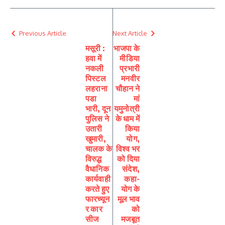
Previous Article
Next Article
मसूरी :
भाजपा के
हवा में
मीडिया
नकली
प्रभारी
पिस्टल
मनवीर
लहराना
चौहान ने
पडा
मां
भारी, दून
यमुनोत्री
पुलिस ने
के धाम में
उतारी
किया
खुमारी,
योग,
चालक के
विश्व भर
विरुद्ध
को दिया
वैधानिक
संदेश,
कार्यवाही
कहा-
करते हुए
योग के
फारच्यून
मूल भाव
र कार
को
सीज
मजबूत