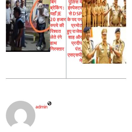
बिग
पुलिस में
ब्रेकिंग :
इंस्पेक्टर
यहाँ JE
से DSP
20 हजार
के पद पर
रुपये की
प्रमोट
रिश्वत
हुए राजेश
लेते रंगे
शाह और
हाथ
प्रदीप
गिरफ्तार
पंत,
एसएसपी
ने
admin