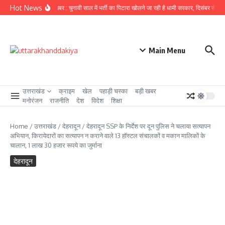
Skip to content
Hot News
उत्तराखंड से बड़ी खबर : चुनावी साल में भर्ती का पिटारा खोलने जा रही है धामी सरकार, दिसंबर से पहले 2
Main Menu
उत्तराखंड
क्राइम
खेल
पहाड़ी चस्का
बड़ी खबर
मनोरंजन
राजनीति
देश
विदेश
शिक्षा
Home
/
उत्तराखंड
/
देहरादून
/
देहरादून SSP के निर्देश पर दून पुलिस ने चलाया सत्यापन
अभियान, किरायेदारों का सत्यापन न कराने वाले 13 हॉस्टल संचालकों व मकान मालिकों के
चालान, 1 लाख 30 हजार रूपये का जुर्माना
देहरादून