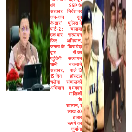
की
SSP के
सरकार
निर्देश पर
जन-जन
दून
के द्वार’
पुलिस ने
पार्ट-2 :
चलाया
एक बार
सत्यापन
फिर
अभियान,
जनता के
किरायेदा
द्वार
रों का
पहुंचेगी
सत्यापन
धामी
न कराने
सरकार,
वाले 13
15 दिन
हॉस्टल
चलेगा
संचालकों
अभियान
व मकान
मालिकों
के
चालान, 1
लाख 30
हजार
रूपये का
जुर्माना