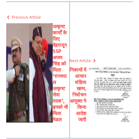
Previous Article
उत्कृष्ट
कार्यों के
लिए
देहरादून
SSP
अजय
Next Article
सिंह को
मिला
निकायों में
‘राज्यपा
आचार
ल
संहिता
उत्कृष्ट
खत्म,
सेवा
निर्वाचन
पदक’,
आयुक्त ने
इनको भी
किया
मिला
आदेश
मेडल
जारी