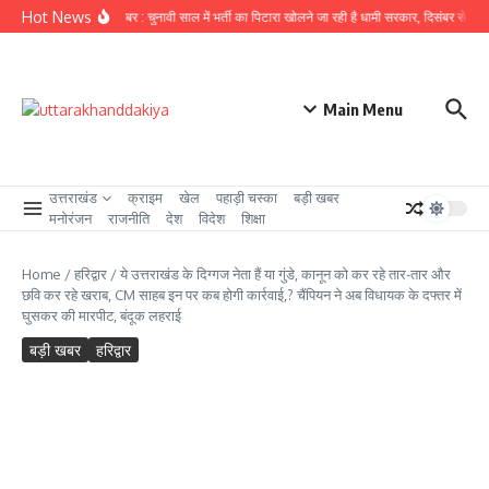
Skip to content
Hot News
उत्तराखंड से बड़ी खबर : चुनावी साल में भर्ती का पिटारा खोलने जा रही है धामी सरकार, दिसंबर से पहले 2
Main Menu
उत्तराखंड
क्राइम
खेल
पहाड़ी चस्का
बड़ी खबर
मनोरंजन
राजनीति
देश
विदेश
शिक्षा
Home
/
हरिद्वार
/
ये उत्तराखंड के दिग्गज नेता हैं या गुंडे, कानून को कर रहे तार-तार और
छवि कर रहे खराब, CM साहब इन पर कब होगी कार्रवाई,? चैंपियन ने अब विधायक के दफ्तर में
घुसकर की मारपीट, बंदूक लहराई
बड़ी खबर
हरिद्वार