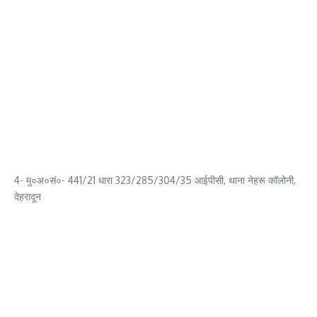
4- मु०अ०सं०- 441/21 धारा 323/285/304/35 आईपीसी, थाना नेहरू कॉलोनी,
देहरादून