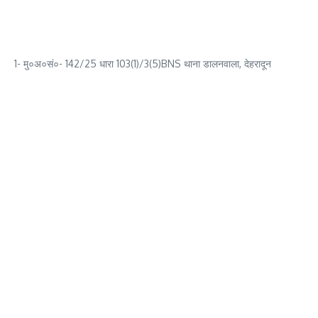
1- मु०अ०सं०- 142/25 धारा 103(1)/3(5)BNS थाना डालनवाला, देहरादून