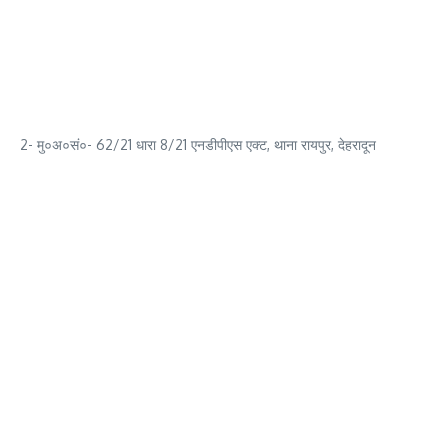
2- मु०अ०सं०- 62/21 धारा 8/21 एनडीपीएस एक्ट, थाना रायपुर, देहरादून