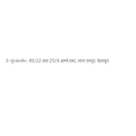
3- मु०अ०सं०- 40/22 धारा 25/4 आर्म्स एक्ट, थाना रायपुर, देहरादून