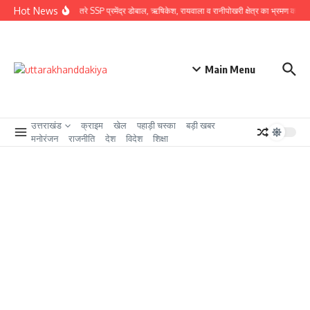
Skip to content
Hot News
ग्राउंड जीरो पर उतरे SSP प्रमेंद्र डोबाल, ऋषिकेश, रायवाला व रानीपोखरी क्षेत्र का भ्रमण कर कावंड 
Main Menu
उत्तराखंड
क्राइम
खेल
पहाड़ी चस्का
बड़ी खबर
मनोरंजन
राजनीति
देश
विदेश
शिक्षा