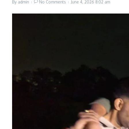
By
admin
No Comments
June 4, 2026
8:02 am