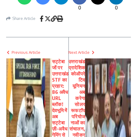
0
0
Share Article
Previous Article
Next Article
सट्टेबा
उत्तराखंड
जों पर
प्रादेशिक
उत्तराखंड
कोऑपरे
STF का
टिव
प्रहार:
यूनियन
86 अवैध
अब
URL
करेगा
ब्लॉक! ​
सोलर
देवभूमि में
रूफटॉप
अब
परियोज
सट्टेबा
नाओं का
ज़ी-अवैध
संचालन,
गेमिंग से
नवीकर