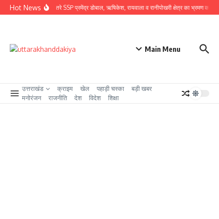
Skip to content
Hot News
ग्राउंड जीरो पर उतरे SSP प्रमेंद्र डोबाल, ऋषिकेश, रायवाला व रानीपोखरी क्षेत्र का भ्रमण कर कावंड म
Main Menu
उत्तराखंड
क्राइम
खेल
पहाड़ी चस्का
बड़ी खबर
मनोरंजन
राजनीति
देश
विदेश
शिक्षा