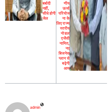
बर्बादी
णीय
नहीं,
ऊर्जा
सीधे होगी
परियोज
जेल
ना के
लिए राज्य
स्तरीय
नोडल
एजेंसी
नामित,
नए
बिजनेस
प्लान से
बढ़ेगी
आय
admin