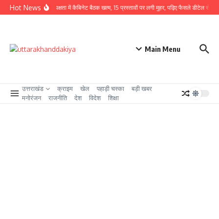
Skip to content
Hot News
CM धामी की अध्यक्षता में कैबिनेट बैठक खत्म, 15 प्रस्तावों पर लगी मुहर, पढ़िए फैसले डीटेल से
उत्
Main Menu
उत्तराखंड
क्राइम
खेल
पहाड़ी चस्का
बड़ी खबर
मनोरंजन
राजनीति
देश
विदेश
शिक्षा