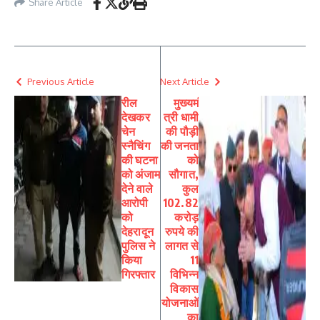
Share Article
Previous Article
Next Article
रील
मुख्यमं
देखकर
त्री धामी
चेन
की पौड़ी
स्नैचिंग
की जनता
की घटना
को
को अंजाम
सौगात,
देने वाले
कुल
आरोपी
102.82
को
करोड़
देहरादून
रुपये की
पुलिस ने
लागत से
किया
11
गिरफ्तार
विभिन्न
विकास
योजनाओं
का