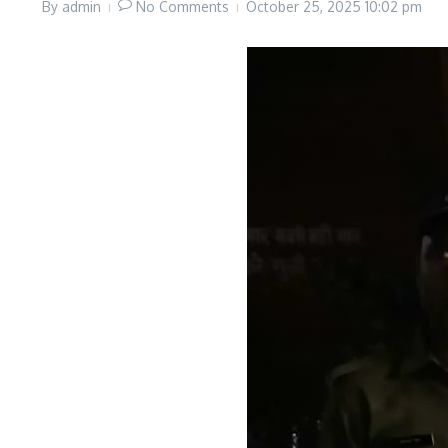
By
admin
No Comments
October 25, 2025
10:02 pm