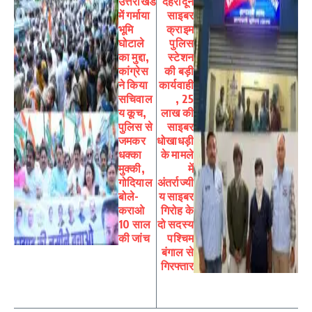
उत्तराखंड
देहरादून
में गर्माया
साइबर
भूमि
क्राइम
घोटाले
पुलिस
का मुद्दा,
स्टेशन
कांग्रेस
की बड़ी
ने किया
कार्यवाही
सचिवाल
, 25
य कूच,
लाख की
पुलिस से
साइबर
जमकर
धोखाधड़ी
धक्का
के मामले
मुक्की,
में
गोदियाल
अंतर्राज्यी
बोले-
य साइबर
कराओ
गिरोह के
10 साल
दो सदस्य
की जांच
पश्चिम
बंगाल से
गिरफ्तार