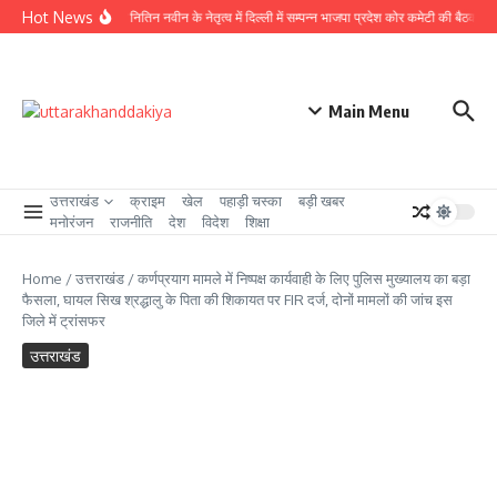
Skip to content
Hot News
राष्ट्रीय अध्यक्ष नितिन नवीन के नेतृत्व में दिल्ली में सम्पन्न भाजपा प्रदेश कोर कमेटी की बैठक में लिये
Main Menu
उत्तराखंड
क्राइम
खेल
पहाड़ी चस्का
बड़ी खबर
मनोरंजन
राजनीति
देश
विदेश
शिक्षा
Home
/
उत्तराखंड
/
कर्णप्रयाग मामले में निष्पक्ष कार्यवाही के लिए पुलिस मुख्यालय का बड़ा
फैसला, घायल सिख श्रद्धालु के पिता की शिकायत पर FIR दर्ज, दोनों मामलों की जांच इस
जिले में ट्रांसफर
उत्तराखंड