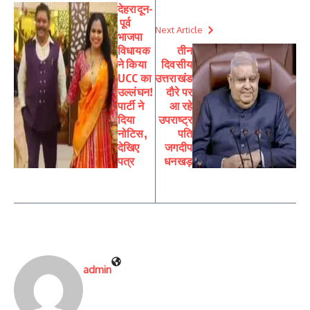
देहरादून-
पूर्व
Next Article
भाजपा
विधायक
तीन
ने किया
दिवसीय
UCC का
उत्तराखंड
उल्लंघन!
दौरे पर
पार्टी ने
आ रहे
दिया
उपराष्ट्र
नोटिस,
पति
देखिए
जगदीप
पत्र
धनखड़
admin