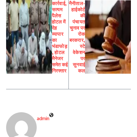
कार्रवाई,
नैनीताल-
सत्यम
हाईकोर्ट
पैलेस
की
होटल में
पंचायत
देह
चुनाव पर
व्यापार
रोक
का
बरकरार,
भंडाफोड़
स्टे
, होटल
वेकेशन
मैनेजर
पर
समेत कई
सुनवाई
गिरफ्तार
कल
admin