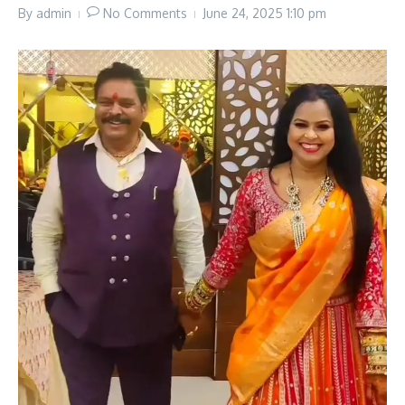
By
admin
No Comments
June 24, 2025
1:10 pm