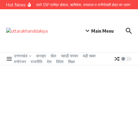
Skip to content
Hot News
ग्राउंड जीरो पर उतरे SSP प्रमेंद्र डोबाल, ऋषिकेश, रायवाला व रानीपोखरी क्षेत्र का भ्रमण कर कावंड
Main Menu
उत्तराखंड
क्राइम
खेल
पहाड़ी चस्का
बड़ी खबर
मनोरंजन
राजनीति
देश
विदेश
शिक्षा