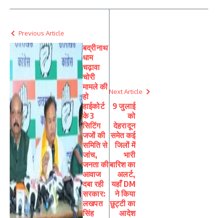
Previous Article
बद्रीनाथ
धाम
चढ़ावा
चोरी
मामले की
Next Article
हो
हाईकोर्ट
9 जुलाई
के 3
को
सिटिंग
देहरादून
जजों की
समेत कई
समिति से
जिलों में
जांच,
भारी
जनता की
बारिश का
आवाज
अलर्ट,
दबा रही
यहाँ DM
सरकार:
ने किया
लखपत
छुट्टी का
सिंह
आदेश