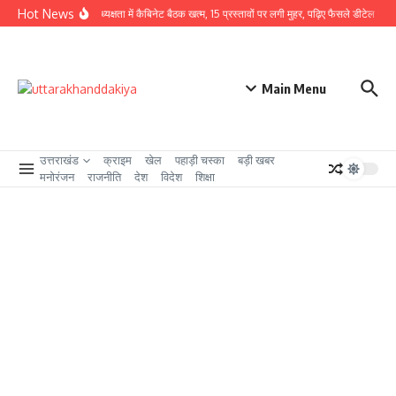
Skip to content
Hot News
CM धामी की अध्यक्षता में कैबिनेट बैठक खत्म, 15 प्रस्तावों पर लगी मुहर, पढ़िए फैसले डीटेल से
उत
Main Menu
उत्तराखंड
क्राइम
खेल
पहाड़ी चस्का
बड़ी खबर
मनोरंजन
राजनीति
देश
विदेश
शिक्षा