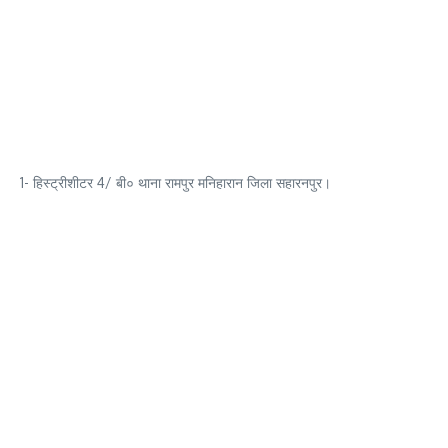
1- हिस्ट्रीशीटर 4/ बी० थाना रामपुर मनिहारान जिला सहारनपुर।