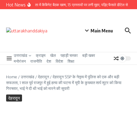
Skip to content
Hot News
CM धामी की अध्यक्षता में कैबिनेट बैठक खत्म, 15 प्रस्तावों पर लगी मुहर, पढ़िए फैसले डीटेल से
उत्तर
Main Menu
उत्तराखंड
क्राइम
खेल
पहाड़ी चस्का
बड़ी खबर
मनोरंजन
राजनीति
देश
विदेश
शिक्षा
Home
/
उत्तराखंड
/
देहरादून
/
देहरादून SSP के नेतृत्व में पुलिस को एक और बड़ी
सफलता, 1 साल पूर्व राजपुर में हुई हत्या की घटना में यूपी के कुख्यात शार्प शूटर को किया
गिरफ्तार, भाई ने दी थी भाई को मारने की सुपारी
देहरादून