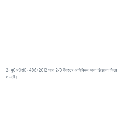
2- मु0अ0सं0- 486/2012 घारा 2/3 गैंगस्टर अधिनियम थाना झिझाना जिला
शामली।