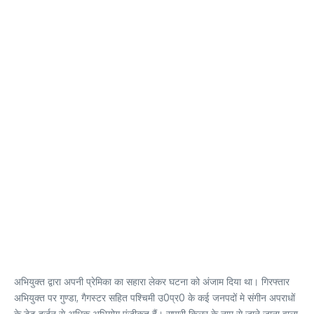
अभियुक्त द्वारा अपनी प्रेमिका का सहारा लेकर घटना को अंजाम दिया था। गिरफ्तार
अभियुक्त पर गुण्डा, गैगस्टर सहित पश्चिमी उ0प्र0 के कई जनपदों मे संगीन अपराधों
के डेढ दर्जन से अधिक अभियोग पंजीकृत हैं। सुपारी किलर के नाम से जाने जाना वाला