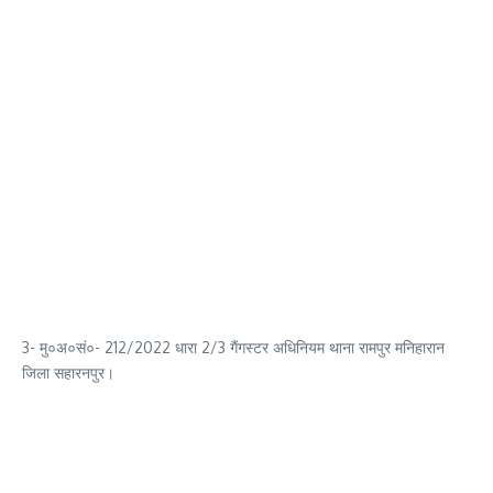
3- मु०अ०सं०- 212/2022 धारा 2/3 गैंगस्टर अधिनियम थाना रामपुर मनिहारान
जिला सहारनपुर।