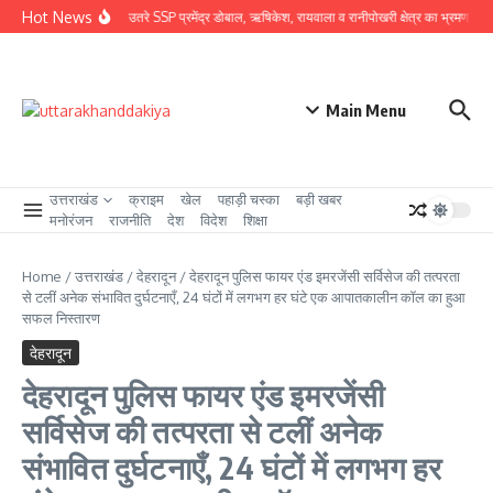
Skip to content
Hot News
ग्राउंड जीरो पर उतरे SSP प्रमेंद्र डोबाल, ऋषिकेश, रायवाला व रानीपोखरी क्षेत्र का भ्रमण कर कावंड
Main Menu
उत्तराखंड
क्राइम
खेल
पहाड़ी चस्का
बड़ी खबर
मनोरंजन
राजनीति
देश
विदेश
शिक्षा
Home
/
उत्तराखंड
/
देहरादून
/
देहरादून पुलिस फायर एंड इमरजेंसी सर्विसेज की तत्परता
से टलीं अनेक संभावित दुर्घटनाएँ, 24 घंटों में लगभग हर घंटे एक आपातकालीन कॉल का हुआ
सफल निस्तारण
देहरादून
देहरादून पुलिस फायर एंड इमरजेंसी
सर्विसेज की तत्परता से टलीं अनेक
संभावित दुर्घटनाएँ, 24 घंटों में लगभग हर