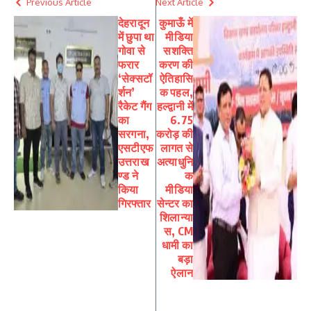
Previous Article
Next Article
देहरादून
कुमाऊँ में
में छुपा था
मीडिया
गोवा से
सशक्ति
फरार
करण की
‘सेक्सटॉ
ऐतिहासि
र्शन’
क पहल,
रैकेट गैंग
हल्द्वानी में
का
6.75
सरगना,
करोड़ की
एसटीएफ
लागत से
उत्तराख
अत्याधुनि
ण्ड ने
क
किया
मीडिया
गिरफ्तार
सेन्टर का
शिलान्या
स, CM
धामी का
बड़ा
ऐलान