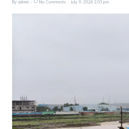
By
admin
No Comments
July 9, 2026
2:03 pm