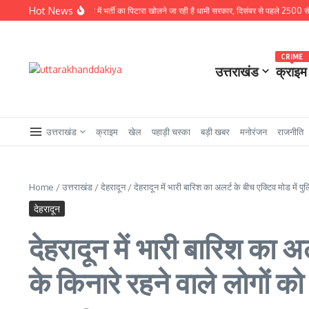
Skip to content
Hot News
बड़ी खबर : चुनावी साल में भर्ती का पिटारा खोलने जा रही है धामी सरकार, दिसंबर से पहले 2500 से अधिक पदों क
CRIME
उत्तराखंड
क्राइम
उत्तराखंड
क्राइम
खेल
पहाड़ी चस्का
बड़ी खबर
मनोरंजन
राजनीति
Home
/
उत्तराखंड
/
देहरादून
/
देहरादून में भारी बारिश का अलर्ट के बीच एक्टिव मोड में 
देहरादून
देहरादून में भारी बारिश का 
के किनारे रहने वाले लोगों क