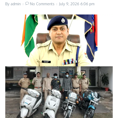
By
admin
No Comments
July 9, 2026
6:06 pm