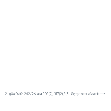
2- मु0अ0सं0: 242/26 धारा 303(2), 317(2),3(5) बीएनएस थाना कोतवाली नगर