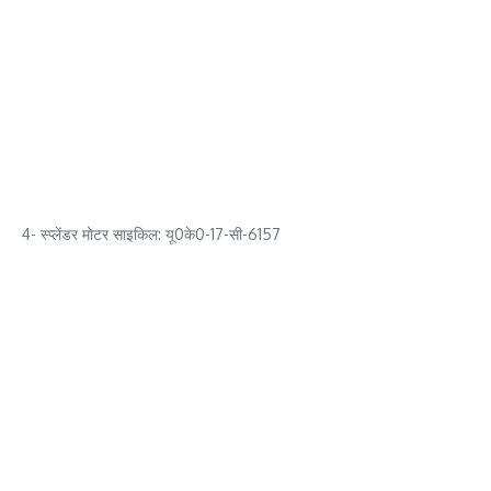
4- स्प्लेंडर मोटर साइकिल: यू0के0-17-सी-6157