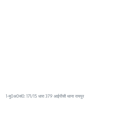
1-मु0अ0सं0: 171/15 धारा 379 आईपीसी थाना रायपुर