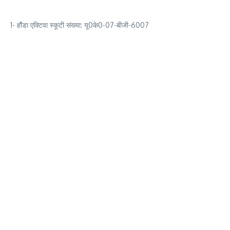
1- हौंडा एक्टिवा स्कूटी संख्या: यू0के0-07-बीजी-6007