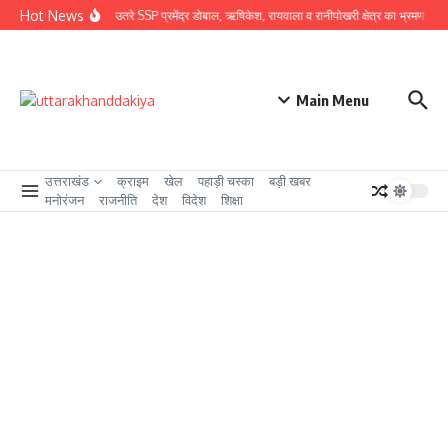
Skip to content
Hot News
ग्राउंड जीरो पर उतरे SSP प्रमेंद्र डोबाल, ऋषिकेश, रायवाला व रानीपोखरी क्षेत्र का भ्रमण कर कावं
Main Menu
उत्तराखंड
क्राइम
खेल
पहाड़ी चस्का
बड़ी खबर
मनोरंजन
राजनीति
देश
विदेश
शिक्षा