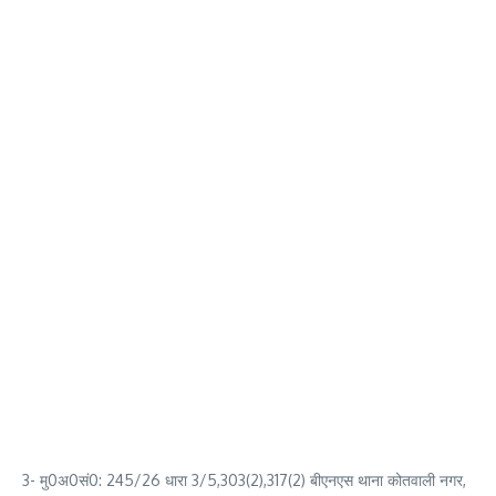
3- मु0अ0सं0: 245/26 धारा 3/5,303(2),317(2) बीएनएस थाना कोतवाली नगर,