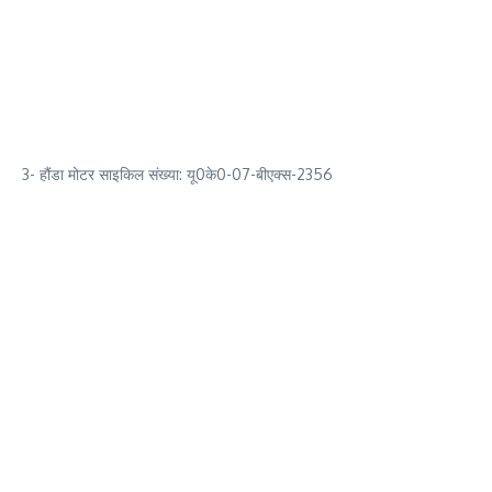
3- हौंडा मोटर साइकिल संख्या: यू0के0-07-बीएक्स-2356