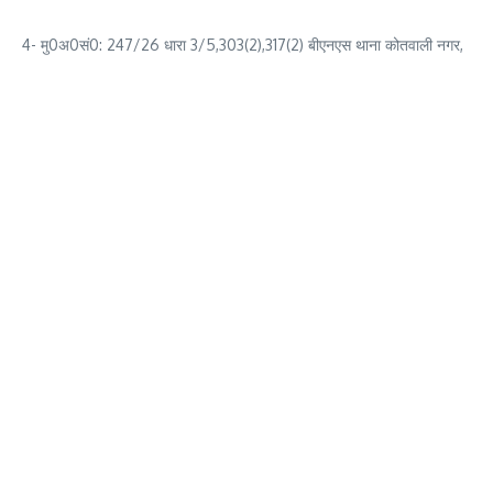
4- मु0अ0सं0: 247/26 धारा 3/5,303(2),317(2) बीएनएस थाना कोतवाली नगर,