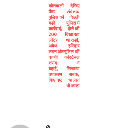
कोतवाली
देखिए
कैंट
video:
पुलिस की
दिल्ली
बड़ी
पुलिस में
कार्रवाई,
होने की
200
दिखा रहा
लीटर
था तड़ी,
अवैध
हरिद्वार
लहन और
पुलिस की
कच्ची
कांस्टेबल
शराब
ने
बहाई,
सिखाया
उपकरण
सबक,
किए नष्ट
चालान
भी काटा