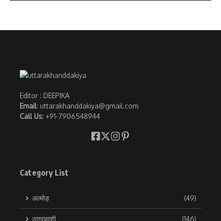
Editor : DEEPIKA
Email
: uttarakhanddakiya@gmail.com
Call Us:
+91-7906548944
Category List
अल्मोड़
(49)
उत्तरकाशी
(146)