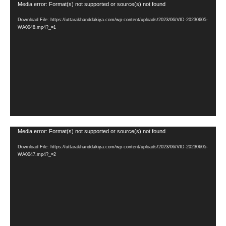
Video
Media error: Format(s) not supported or source(s) not found
Player
Download File: https://uttarakhanddakiya.com/wp-content/uploads/2023/06/VID-20230605-
WA0048.mp4?_=1
Video
Media error: Format(s) not supported or source(s) not found
Player
Download File: https://uttarakhanddakiya.com/wp-content/uploads/2023/06/VID-20230605-
WA0047.mp4?_=2