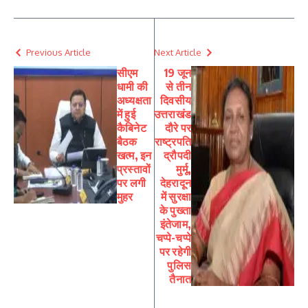
Previous Article
Next Article
सीएम
19 जून
धामी की
से तीन
अध्यक्षता
दिवसीय
में हुई
उत्तराखंड
कैबिनेट
दौरे पर
बैठक
राष्ट्रपति
खत्म, इन
द्रौपदी
प्रस्तावों
मुर्मू,
पर लगी
देहरादून
मुहर
में सुरक्षा
के पुख्ता
इंतेजाम,
चप्पे-चप्पे
पर रहेगी
पुलिस
तैनात