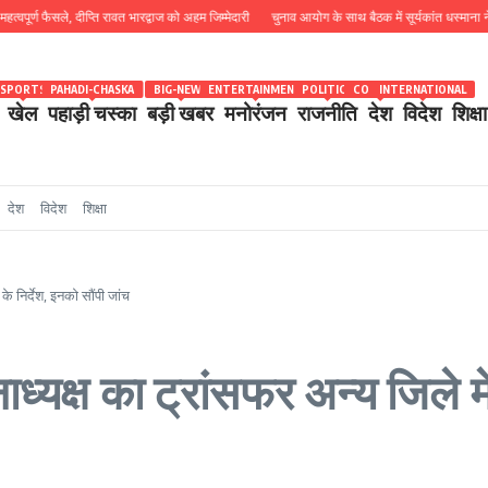
ण फैसले, दीप्ति रावत भारद्वाज को अहम जिम्मेदारी
चुनाव आयोग के साथ बैठक में सूर्यकांत धस्माना ने उठाया थ
SPORTS
PAHADI-CHASKA
BIG-NEWS
ENTERTAINMENT
POLITICS
COUNTRY
INTERNATIONAL
खेल
पहाड़ी चस्का
बड़ी खबर
मनोरंजन
राजनीति
देश
विदेश
शिक्षा
देश
विदेश
शिक्षा
े निर्देश, इनको सौंपी जांच
्यक्ष का ट्रांसफर अन्य जिले में