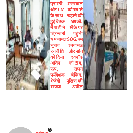
प्रभारी
अस्पताल
और CM
को बम से
के साथ
उड़ाने की
हुई बैठक
धमकी,
में पार्टी ने
मौके पर
त्रिस्तरी
पहुंची
य पंचायत
SOG,बम
चुनाव
स्क्वायड
रणनीति
और डॉग
को दिया
स्क्वॉड
अंतिम
की टीम,
रूप,
सघन
पर्यवेक्षक
चेकिंग,
भेजेगी
पुलिस की
भाजपा
अपील