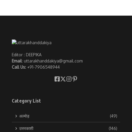
Editor : DEEPIKA
Email
: uttarakhanddakiya@gmail.com
Call Us:
+91-7906548944
Category List
अल्मोड़
(49)
उत्तरकाशी
(146)