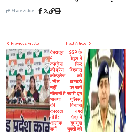
0
0
Share Article
Previous Article
Next Article
देहरादून
SSP के
में
नेतृत्व में
कांग्रेस
फिर
की प्रेस
विश्वास
कॉन्फ्रेंस
की
, नीट
कसौटी
नहीं
पर खरी
नीलामी है
उतरी दून
भाजपा
पुलिस,
की
विकास
कारस्ता
नगर
नी है:
क्षेत्र में
आलोक
गुमशुदा
शर्मा
युवती की