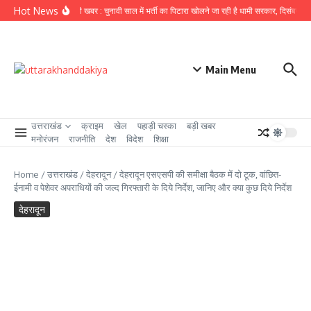
Skip to content
Hot News
उत्तराखंड से बड़ी खबर : चुनावी साल में भर्ती का पिटारा खोलने जा रही है धामी सरकार, दिसंबर से पहल
Main Menu
उत्तराखंड
क्राइम
खेल
पहाड़ी चस्का
बड़ी खबर
मनोरंजन
राजनीति
देश
विदेश
शिक्षा
Home
/
उत्तराखंड
/
देहरादून
/
देहरादून एसएसपी की समीक्षा बैठक में दो टूक, वांछित-
ईनामी व पेशेवर अपराधियों की जल्द गिरफ्तारी के दिये निर्देश, जानिए और क्या कुछ दिये निर्देश
देहरादून