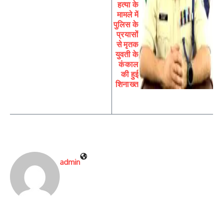
हत्या के
मामले में
पुलिस के
प्रयासों
से मृतक
युवती के
कंकाल
की हुई
शिनाख्त
admin