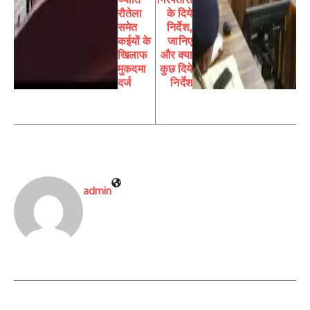
रौतेला
के दिये
समेत
निर्देश,
कईयों के
जानिए
खिलाफ
और क्या
मुकदमा
कुछ दिये
दर्ज
निर्देश
admin