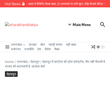
Skip to content
Hot News
CM धामी की अध्यक्षता में कैबिनेट बैठक खत्म, 15 प्रस्तावों पर लगी मुहर, पढ़िए फैसले डीटेल से
उत्
Main Menu
उत्तराखंड
क्राइम
खेल
पहाड़ी चस्का
बड़ी खबर
मनोरंजन
राजनीति
देश
विदेश
शिक्षा
Home
/
उत्तराखंड
/
देहरादून
/
देहरादून में कांग्रेस की प्रेस कॉन्फ्रेंस, नीट नहीं नीलामी है
भाजपा की कारस्तानी है: आलोक शर्मा
देहरादून