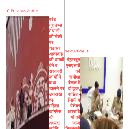
Previous Article
परेड
ग्राउण्ड
में पानी
की टंकी
पर
चढ़कर
Next Article
आत्मदाह
की धमकी
देहरादून
देने व
एसएसपी
सरकारी
की
कार्यों में
समीक्षा
बाधा
बैठक में
डालने पर
दो टूक,
उत्तराख
वांछित-
ण्ड
ईनामी व
महिला
पेशेवर
कांग्रेस
अपराधि
की
यों की
अध्यक्ष
जल्द
ज्योति
गिरफ्तारी