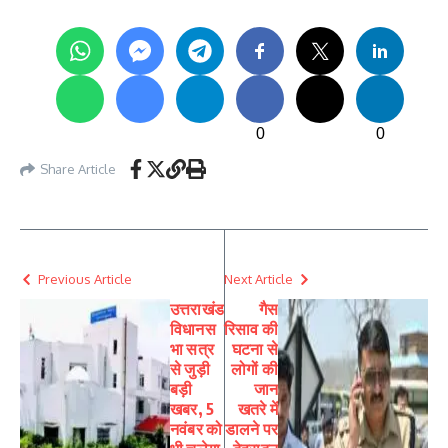
0
0
Share Article
Previous Article
Next Article
उत्तराखंड
गैस
विधानस
रिसाव की
भा सत्र
घटना से
से जुड़ी
लोगों की
बड़ी
जान
खबर, 5
खतरे में
नवंबर को
डालने पर