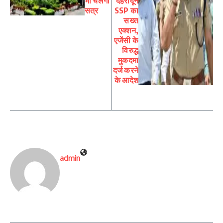
भी चलेगा
देहरादून
सत्र
SSP का
सख्त
एक्शन,
एजेंसी के
विरुद्ध
मुकदमा
दर्ज करने
के आदेश
admin