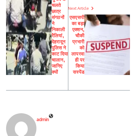
चलते
Next Article
छात्र
संगठनों
एसएसपी
ने
का बड़ा
निकाली
एक्शन,
रैलियां,
चौकी
देहरादून
प्रभारी
पुलिस ने
को
काट दिया
लापरवा
चालान,
ही पर
जानिए
किया
क्यों
सस्पेंड
admin