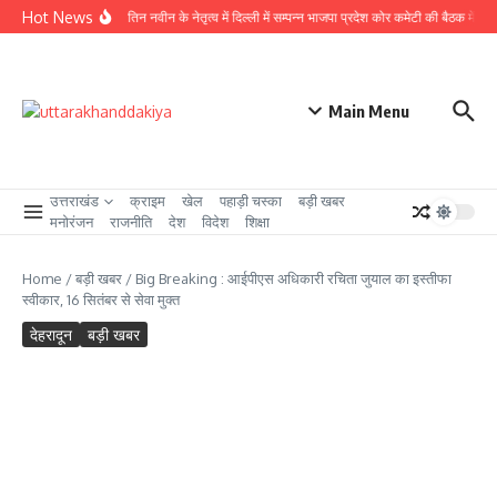
Skip to content
Hot News
राष्ट्रीय अध्यक्ष नितिन नवीन के नेतृत्व में दिल्ली में सम्पन्न भाजपा प्रदेश कोर कमेटी की बैठक में लिये ग
Main Menu
उत्तराखंड
क्राइम
खेल
पहाड़ी चस्का
बड़ी खबर
मनोरंजन
राजनीति
देश
विदेश
शिक्षा
Home
/
बड़ी खबर
/
Big Breaking : आईपीएस अधिकारी रचिता जुयाल का इस्तीफा
स्वीकार, 16 सितंबर से सेवा मुक्त
देहरादून
बड़ी खबर