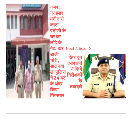
गजब :
ग्राइंडर
मशीन से
काटा
पड़ोसी के
घर का
लोहे के
गेट, कर
Next Article
डाली
देहरादून
चोरी,
एसएसपी
डालनवा
ने किये
ला पुलिस
निरीक्षकों
ने 24 घंटे
के
के अंदर
तबादले
किया
गिरफ्तार