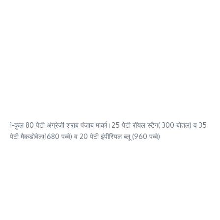
1-कुल 80 पेटी अंग्रेजी शराब पंजाब मार्का।25 पेटी रॉयल स्टैग( 300 बोतल) व 35
पेटी मैकडोवेल(1680 पव्वे) व 20 पेटी इंपीरियल ब्लू (960 पव्वे)