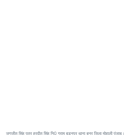
जगजीत सिंह पुत्र हरदीत सिंह नि0 ग्राम बुडनपुर थाना बनूर जिला मोहाली पंजाब।