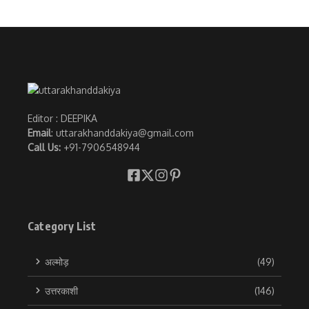
Editor : DEEPIKA
Email
: uttarakhanddakiya@gmail.com
Call Us:
+91-7906548944
Category List
अल्मोड़
(49)
उत्तरकाशी
(146)