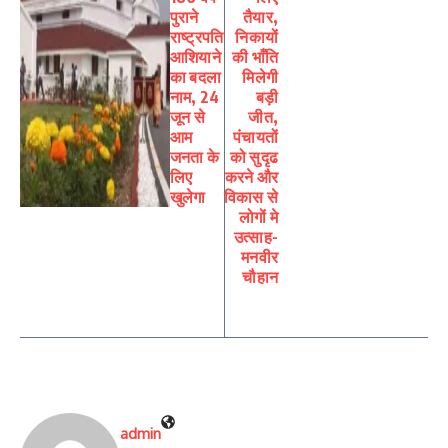
पुराने
तैयार,
राष्ट्रपति
निकायों
आशियाने
की भाँति
का बदला
मिलेगी
नाम, 24
बड़ी
जून से
जीत,
आम
पंचायतों
जनता के
को सुदृढ
लिए
करने और
खुलेगा
विकास से
लोगों मे
उत्साह-
मनवीर
चौहान
admin