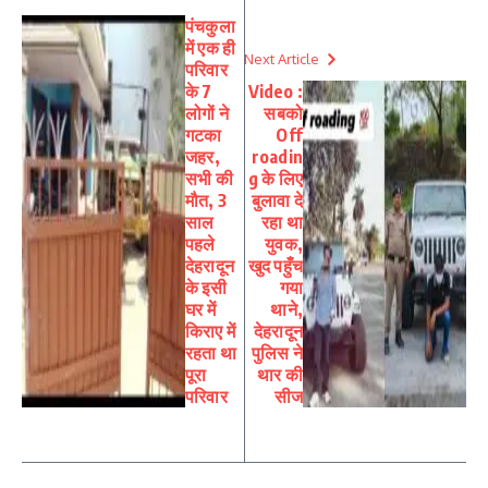
पंचकुला
में एक ही‌
Next Article
परिवार
के 7
Video :
लोगों ने
सबको
गटका
Off
जहर,
roadin
सभी की
g के लिए
मौत, 3
बुलावा दे
साल
रहा था
पहले
युवक,
देहरादून
खुद पहुँच
के इसी
गया
घर में
थाने,
किराए में
देहरादून
रहता था
पुलिस ने
पूरा
थार की
परिवार
सीज