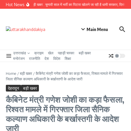
Skip to content
Hot News
उत्तराखंड से बड़ी खबर : चुनावी साल में भर्ती का पिटारा खोलने जा रही है धामी सरकार, दिसंबर से प
Main Menu
उत्तराखंड
क्राइम
खेल
पहाड़ी चस्का
बड़ी खबर
मनोरंजन
राजनीति
देश
विदेश
शिक्षा
Home
/
बड़ी खबर
/
कैबिनेट मंत्री गणेश जोशी का‌ कड़ा‌‌ फैसला, रिश्वत मामले में गिरफ्तार
जिला सैनिक कल्याण अधिकारी के बर्खास्तगी के आदेश जारी
देहरादून
बड़ी खबर
कैबिनेट मंत्री गणेश जोशी का‌ कड़ा‌‌ फैसला,
रिश्वत मामले में गिरफ्तार जिला सैनिक
कल्याण अधिकारी के बर्खास्तगी के आदेश
जारी