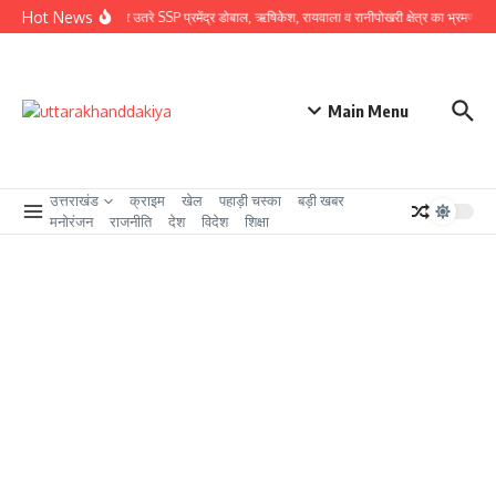
Skip to content
Hot News
ग्राउंड जीरो पर उतरे SSP प्रमेंद्र डोबाल, ऋषिकेश, रायवाला व रानीपोखरी क्षेत्र का भ्रमण कर कावं
Main Menu
उत्तराखंड
क्राइम
खेल
पहाड़ी चस्का
बड़ी खबर
मनोरंजन
राजनीति
देश
विदेश
शिक्षा