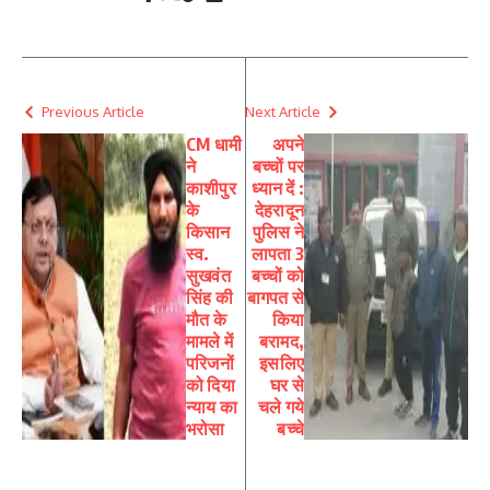
Previous Article
Next Article
CM धामी
अपने
ने
बच्चों पर
काशीपुर
ध्यान दें :
के
देहरादून
किसान
पुलिस ने
स्व.
लापता 3
सुखवंत
बच्चों को
सिंह की
बागपत से
मौत के
किया
मामले में
बरामद,
परिजनों
इसलिए
को दिया
घर से
न्याय का
चले गये
भरोसा
बच्चे