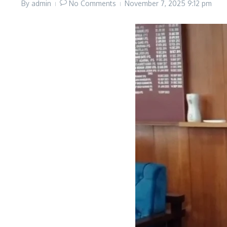
By
admin
No Comments
November 7, 2025
9:12 pm