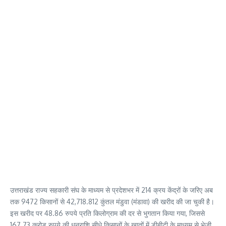
उत्तराखंड राज्य सहकारी संघ के माध्यम से प्रदेशभर में 214 क्रय केंद्रों के जरिए अब
तक 9472 किसानों से 42,718.812 कुंतल मंडुवा (मंडावा) की खरीद की जा चुकी है।
इस खरीद पर 48.86 रुपये प्रति किलोग्राम की दर से भुगतान किया गया, जिससे
167.73 करोड़ रुपये की धनराशि सीधे किसानों के खातों में डीबीटी के माध्यम से भेजी