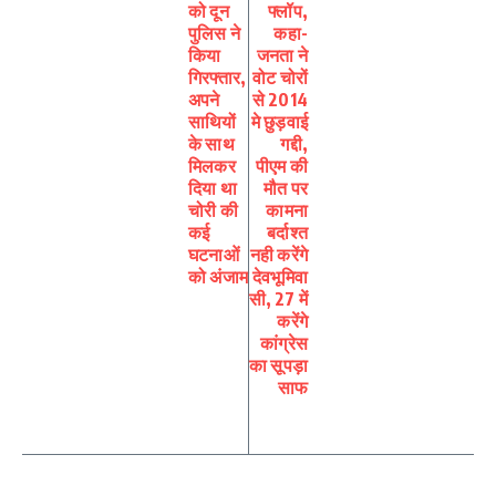
को दून
फ्लॉप,
पुलिस ने
कहा-
किया
जनता ने
गिरफ्तार,
वोट चोरों
अपने
से 2014
साथियों
मे छुड़वाई
के साथ
गद्दी,
मिलकर
पीएम की
दिया था
मौत पर
चोरी की
कामना
कई
बर्दाश्त
घटनाओं
नही करेंगे
को अंजाम
देवभूमिवा
सी, 27 में
करेंगे
कांग्रेस
का सूपड़ा
साफ