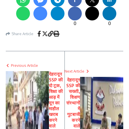
0
0
Share Article
Previous Article
Next Article
देहरादून
SSP की
देहरादून
दो टूक,
SSP की
शिक्षा की
सख्ती,
आड़ में
शिक्षण
दून का
संस्थानों
माहौल
में
खराब
गुटबाजी
करने
करने
वाले
वाले