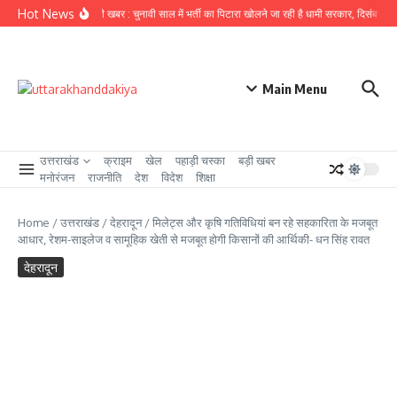
Skip to content
Hot News
उत्तराखंड से बड़ी खबर : चुनावी साल में भर्ती का पिटारा खोलने जा रही है धामी सरकार, दिसंबर से पहल
Main Menu
उत्तराखंड
क्राइम
खेल
पहाड़ी चस्का
बड़ी खबर
मनोरंजन
राजनीति
देश
विदेश
शिक्षा
Home
/
उत्तराखंड
/
देहरादून
/
मिलेट्स और कृषि गतिविधियां बन रहे सहकारिता के मजबूत
आधार, रेशम-साइलेज व सामूहिक खेती से मजबूत होगी किसानों की आर्थिकी- धन सिंह रावत
देहरादून