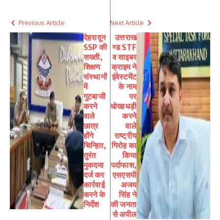
Previous Article
Next Article
देहरादून
उत्तराख
SSP की
ण्ड STF
सख्ती,
व साइबर
शिक्षण
क्राइम ने
संस्थानों
इंवेस्टमेंट
में
के नाम
गुटबाजी
पर
करने
धोखाधड़ी
वाले
करने
छात्र
वाले
होंगे
राष्ट्रीय
चिन्हित,
गिरोह का
तुरंत
किया
मुकदमा
पर्दाफाश,
दर्ज कर
एसएसपी
कार्रवाई
अजय
करने के
सिंह ने
निर्देश
की जनता
से अपील