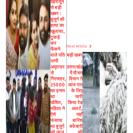
देहरादून
से बड़ी
खबर :
बुजुर्ग की
हत्या का
खुलासा,
टुकड़े
कर
Next Article
फेंकने
वाले पति
बड़ी खबर
पत्नी
:
अमृतसर
उत्तराखंड
से
में मौसम
गिरफ्तार,
विभाग ने
25000
आज रात
का इनाम
के लिए
था
जारी
घोषित,
किया रेड
महिला ने
अलर्ट,
ऐसे
यहाँ
फंसाया
बारिश
था बुजुर्ग
बर्फबारी
को जाल
की