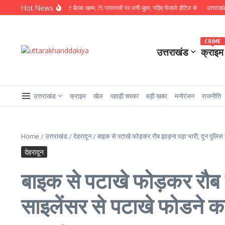
Skip to content
Hot News
 अध्यक्षता में कैबिनेट बैठक खत्म, 15 प्रस्तावों पर लगी मुहर, पढ़िए फैसले डीटेल से
उत्तराखंड से बड़ी ख
CRIME
उत्तराखंड
क्राइम
उत्तराखंड
क्राइम
खेल
पहाड़ी चस्का
बड़ी खबर
मनोरंजन
राजनीति
Home
/
उत्तराखंड
/
देहरादून
/
बाइक से पटाखे फोड़कर रौब झाड़ना पड़ा भारी, दून पुलिस न
देहरादून
बाइक से पटाखे फोड़कर रौब झ
साइलेंसर से पटाखे फोडने क