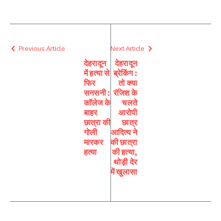
Previous Article
Next Article
देहरादून
देहरादून
में हत्या से
ब्रेकिंग :
फिर
तो क्या
सनसनी :
रंजिश के
कॉलेज के
चलते
बाहर
आरोपी
छात्रा की
छात्र
गोली
आदित्य ने
मारकर
की छात्रा
हत्या
की हत्या,
थोड़ी देर
में खुलासा