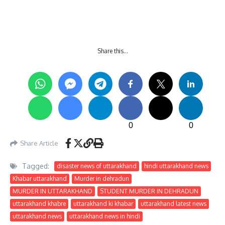
Share this…
0
0
Share Article
Tagged:
disaster news of uttarakhand
hindi uttarakhand news
Khabar uttarakhand
Murder in dehradun
MURDER IN UTTARAKHAND
STUDENT MURDER IN DEHRADUN
uttarakhand khabre
uttarakhand ki khabar
uttarakhand latest news
uttarakhand news
uttarakhand news in hindi