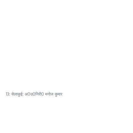
13: सेलाकुई: अ0उ0निरी0 मनोज कुमार