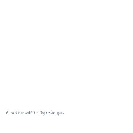
6: ऋषिकेश: कानि0 ना0पु0 रुपेश कुमार