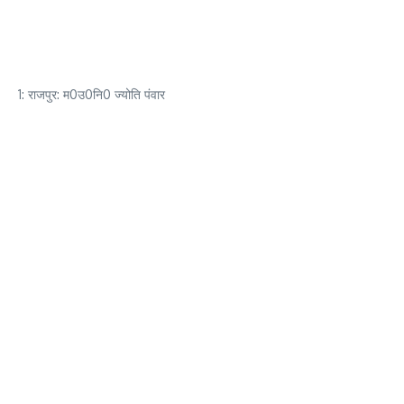
1: राजपुर: म0उ0नि0 ज्योति पंवार