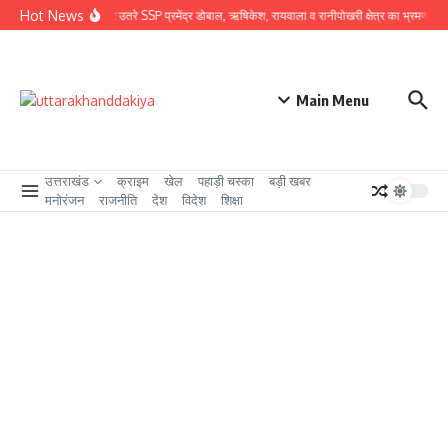
Skip to content
Hot News
ग्राउंड जीरो पर उतरे SSP प्रमेंद्र डोबाल, ऋषिकेश, रायवाला व रानीपोखरी क्षेत्र का भ्रमण कर कावं
Main Menu
उत्तराखंड
क्राइम
खेल
पहाड़ी चस्का
बड़ी खबर
मनोरंजन
राजनीति
देश
विदेश
शिक्षा