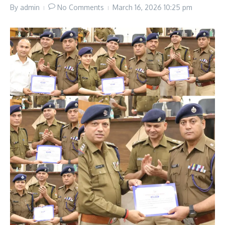
By
admin
No Comments
March 16, 2026
10:25 pm