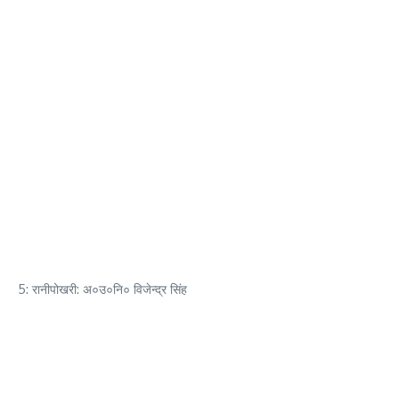
5: रानीपोखरी: अ०उ०नि० विजेन्द्र सिंह