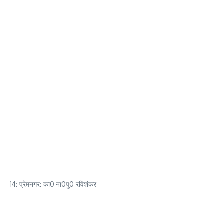
14: प्रेमनगर: का0 ना0पु0 रविशंकर