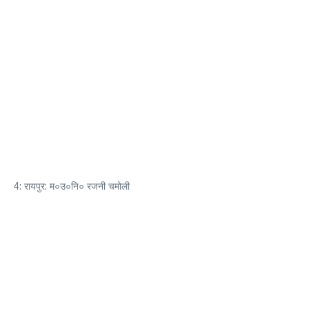
4: रायपुर: म०उ०नि० रजनी चमोली