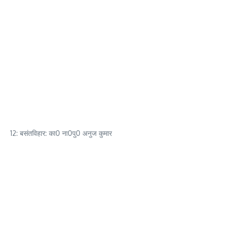
12: बसंतविहार: का0 ना0पु0 अनुज कुमार