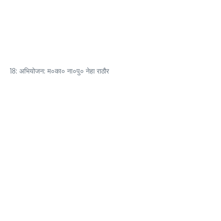
18: अभियोजन: म०का० ना०पु० नेहा राठौर