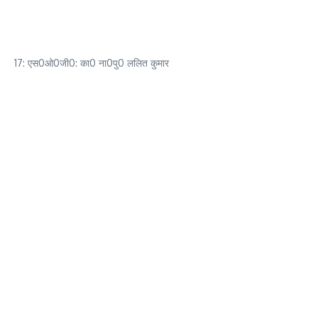
17: एस0ओ0जी0: का0 ना0पु0 ललित कुमार