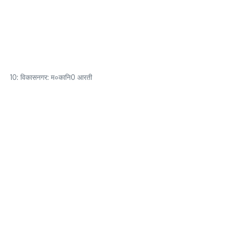
10: विकासनगर: म०कानि0 आरती