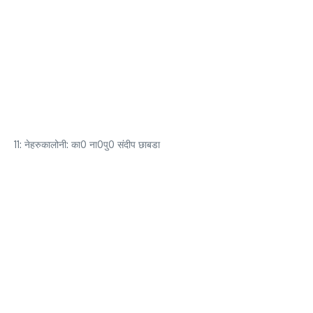
11: नेहरुकालोनी: का0 ना0पु0 संदीप छाबडा