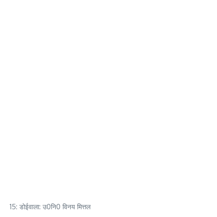
15: डोईवाला: उ0नि0 विनय मित्तल