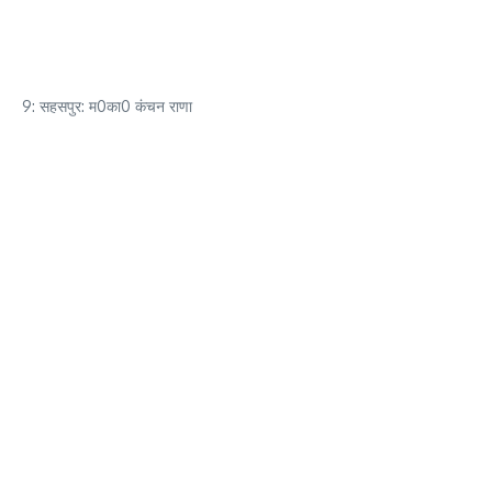
9: सहसपुर: म0का0 कंचन राणा