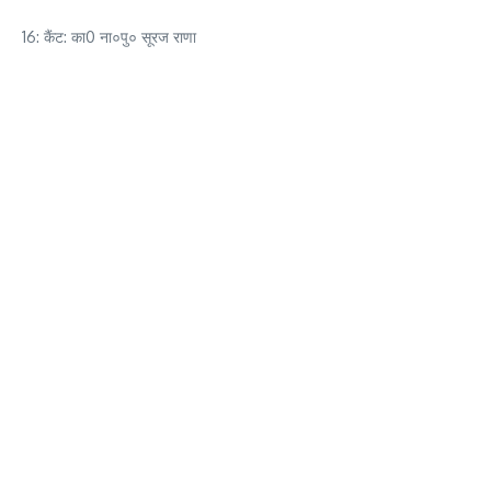
16: कैंट: का0 ना०पु० सूरज राणा