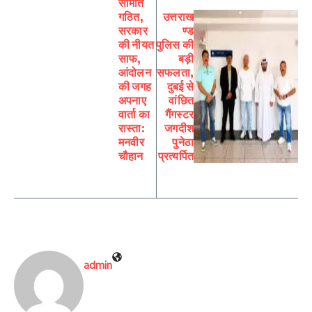
समिति
गठित,
उत्तराख
सरकार
ण्ड
की नीयत
पुलिस की
साफ,
बड़ी
आंदोलन
सफलता,
की जगह
दुबई से
अपनाए
वांछित
वार्ता का
गैंगस्टर
रास्ता:
जगदीश
मनवीर
पुनेठा
चौहान
प्रत्यर्पित
admin