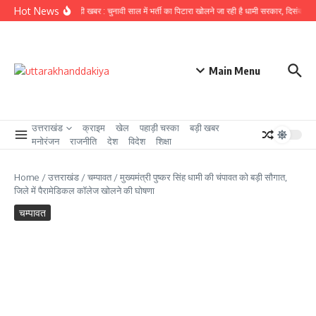
Skip to content
Hot News
उत्तराखंड से बड़ी खबर : चुनावी साल में भर्ती का पिटारा खोलने जा रही है धामी सरकार, दिसंबर से पह
Main Menu
उत्तराखंड
क्राइम
खेल
पहाड़ी चस्का
बड़ी खबर
मनोरंजन
राजनीति
देश
विदेश
शिक्षा
Home
/
उत्तराखंड
/
चम्पावत
/
मुख्यमंत्री पुष्कर सिंह धामी की चंपावत को बड़ी सौगात,
जिले में पैरामेडिकल कॉलेज खोलने की घोषणा
चम्पावत