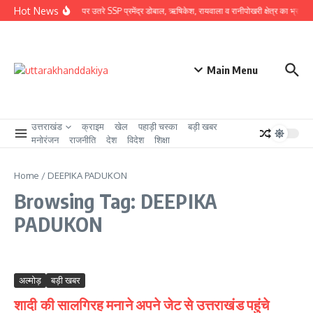
Skip to content
Hot News
ग्राउंड जीरो पर उतरे SSP प्रमेंद्र डोबाल, ऋषिकेश, रायवाला व रानीपोखरी क्षेत्र का भ्रमण कर 
Main Menu
उत्तराखंड
क्राइम
खेल
पहाड़ी चस्का
बड़ी खबर
मनोरंजन
राजनीति
देश
विदेश
शिक्षा
Home
/
DEEPIKA PADUKON
Browsing Tag: DEEPIKA
PADUKON
अल्मोड़
बड़ी खबर
शादी की सालगिरह मनाने अपने जेट से उत्तराखंड पहुंचे