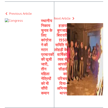
Previous Article
Next Article
स्थानीय
निकाय
हज़ारा
चुनाव के
बुणजाई
लिए
बिरादरी
कांग्रेस
1950
ने की
समिति ने
स्टार
लोहड़ी के
प्रचारकों
वार्षिको
की सूची
त्सव से
जारी,
आपसी
तीन
सौहार्द
महिला
का
नेत्रियों
परिचय
को भी
दिया–
सौंपी
अभिनव
कमान
थापर