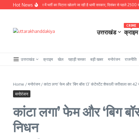
Skip to content
Hot News
ड़ी खबर : चुनावी साल में भर्ती का पिटारा खोलने जा रही है धामी सरकार, दिसंबर से पहले 2500 से अधिक पदों के
CRIME
उत्तराखंड
क्राइम
उत्तराखंड
क्राइम
खेल
पहाड़ी चस्का
बड़ी खबर
मनोरंजन
राजनीति
Home
/
मनोरंजन
/
कांटा लगा’ फेम और ‘बिग बॉस 13’ कंटेस्टेंट शेफाली जरीवाला का 42 
मनोरंजन
कांटा लगा’ फेम और ‘बिग बॉस
निधन