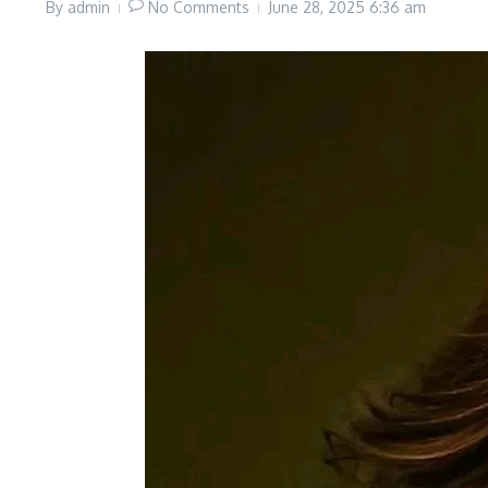
By
admin
No Comments
June 28, 2025
6:36 am