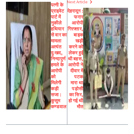
Next Article
पत्नी के
प्राइवेट
देहरादून :
पार्ट में
फरार
नुकीले
आरोपी
हथियार
गिरफ्तार,
से वार का
बाइक
मामला
खड़ी
अत्यंत
करने को
दुःखद,
लेकर हुई
निन्दापुर्ण
थी बहस,
हमले के
आरोपी ने
आरोपी
दीवार में
को
पटक
मिलेगी
मारा था
कड़ी
पड़ोसी
सजा :
का सिर,
कुसुम
हो गई थी
कण्डवाल
मौत