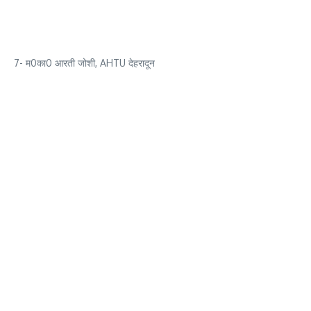
7- म0का0 आरती जोशी, AHTU देहरादून