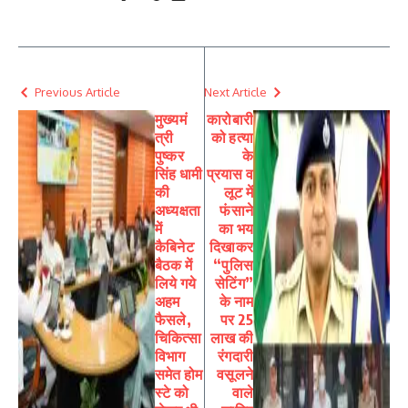
Previous Article
Next Article
मुख्यमं
कारोबारी
त्री
को हत्या
पुष्कर
के
सिंह धामी
प्रयास व
की
लूट में
अध्यक्षता
फंसाने
में
का भय
कैबिनेट
दिखाकर
बैठक में
“पुलिस
लिये गये
सेटिंग”
अहम
के नाम
फैसले,
पर 25
चिकित्सा
लाख की
विभाग
रंगदारी
समेत होम
वसूलने
स्टे को
वाले