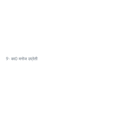
9- का0 मनोज उप्रेती