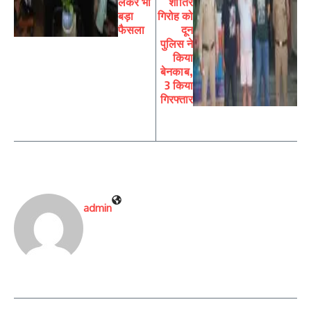
लेकर भी
शातिर
बड़ा
गिरोह को
फैसला
दून
पुलिस ने
किया
बेनकाब,
3 किया
गिरफ्तार
admin