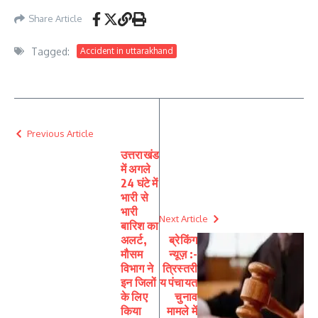
Share Article
Tagged:
Accident in uttarakhand
Previous Article
उत्तराखंड
में अगले
24 घंटे में
भारी से
भारी
Next Article
बारिश का
अलर्ट,
ब्रेकिंग
मौसम
न्यूज़ :-
विभाग ने
त्रिस्तरी
इन जिलों
य पंचायत
के लिए
चुनाव
किया
मामले में