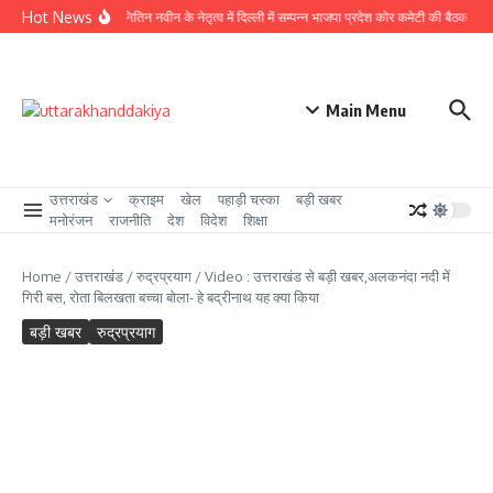
Skip to content
Hot News
राष्ट्रीय अध्यक्ष नितिन नवीन के नेतृत्व में दिल्ली में सम्पन्न भाजपा प्रदेश कोर कमेटी की बैठक में लिये
Main Menu
उत्तराखंड
क्राइम
खेल
पहाड़ी चस्का
बड़ी खबर
मनोरंजन
राजनीति
देश
विदेश
शिक्षा
Home
/
उत्तराखंड
/
रुद्रप्रयाग
/
Video : उत्तराखंड से बड़ी खबर,अलकनंदा नदी में
गिरी बस, रोता बिलखता बच्चा बोला- हे बद्रीनाथ यह क्या किया
बड़ी खबर
रुद्रप्रयाग