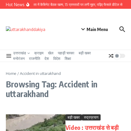
Skip to content
Hot News
CM धामी की अध्यक्षता में कैबिनेट बैठक खत्म, 15 प्रस्तावों पर लगी मुहर, पढ़िए फैसले डीटेल से
उत्त
Main Menu
उत्तराखंड
क्राइम
खेल
पहाड़ी चस्का
बड़ी खबर
मनोरंजन
राजनीति
देश
विदेश
शिक्षा
Home
/
Accident in uttarakhand
Browsing Tag: Accident in
uttarakhand
बड़ी खबर
रुद्रप्रयाग
Video : उत्तराखंड से बड़ी